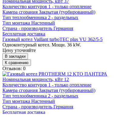
Номинальная мощность, кВт
37
Количество контуров
1 - только отопление
Камера сгорания
Закрытая (турбированный)
Тип теплообменника
2 - раздельных
Тип монтажа
Настенный
Страна - производитель
Германия
Бесплатная доставка
Газовый котел Vaillant turboTEC plus VU 362/5-5
Одноконтурный котел. Мощн. 36 kW.
Цену уточняйте
В закладки
К сравнению
Отзывов: 0
Номинальная мощность, кВт
12
Количество контуров
1 - только отопление
Камера сгорания
Закрытая (турбированный)
Тип теплообменника
2 - раздельных
Тип монтажа
Настенный
Страна - производитель
Германия
Бесплатная доставка
Газовый котел PROTHERM 12 KTO ПАНТЕРА
Одноконтурный котел. Мощн. 12 kW.
Цену уточняйте
В закладки