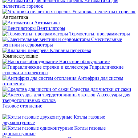
Автоматика для
пеллетных горелок
Установка пеллетных горелок
Автоматика
Автоматика
Вентиляторы
Термостаты, программаторы
Смесительные
вентили и сервомоторы
Клапаны перегрева
Комплектующие
Насосное оборудование
Гидравлические
стрелки и коллектора
Антифриз для систем
отопления
Средства для чистки от сажи
Аксессуары для
твердотопливных котлов
Газовое отопление
Котлы газовые
двухконтурные
Котлы газовые
одноконтурные