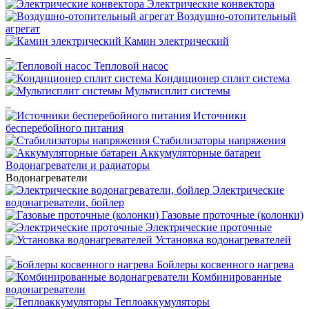
Электрические конвектора
Воздушно-отопительный
агрегат
Камин электрический
_
Тепловой насос
Кондиционер сплит система
Мультисплит системы
_
Источники
бесперебойного питания
Стабилизаторы напряжения
Аккумуляторные батареи
Водонагреватели и радиаторы
Водонагреватели
Электрические
водонагреватели, бойлер
Газовые проточные (колонки)
Электрические проточные
Установка водонагревателей
_
Бойлеры косвенного нагрева
Комбинированные
водонагреватели
Теплоаккумуляторы