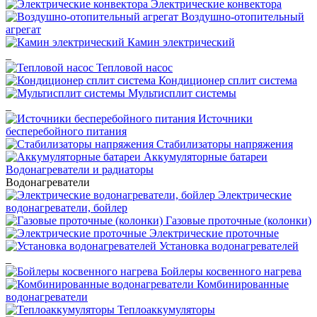
Электрические конвектора
Воздушно-отопительный
агрегат
Камин электрический
_
Тепловой насос
Кондиционер сплит система
Мультисплит системы
_
Источники
бесперебойного питания
Стабилизаторы напряжения
Аккумуляторные батареи
Водонагреватели и радиаторы
Водонагреватели
Электрические
водонагреватели, бойлер
Газовые проточные (колонки)
Электрические проточные
Установка водонагревателей
_
Бойлеры косвенного нагрева
Комбинированные
водонагреватели
Теплоаккумуляторы