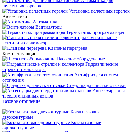
Автоматика для
пеллетных горелок
Установка пеллетных горелок
Автоматика
Автоматика
Вентиляторы
Термостаты, программаторы
Смесительные
вентили и сервомоторы
Клапаны перегрева
Комплектующие
Насосное оборудование
Гидравлические
стрелки и коллектора
Антифриз для систем
отопления
Средства для чистки от сажи
Аксессуары для
твердотопливных котлов
Газовое отопление
Котлы газовые
двухконтурные
Котлы газовые
одноконтурные