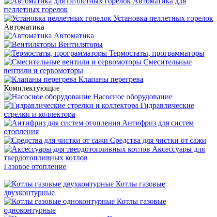
Автоматика для
пеллетных горелок
Установка пеллетных горелок
Автоматика
Автоматика
Вентиляторы
Термостаты, программаторы
Смесительные
вентили и сервомоторы
Клапаны перегрева
Комплектующие
Насосное оборудование
Гидравлические
стрелки и коллектора
Антифриз для систем
отопления
Средства для чистки от сажи
Аксессуары для
твердотопливных котлов
Газовое отопление
Котлы газовые
двухконтурные
Котлы газовые
одноконтурные