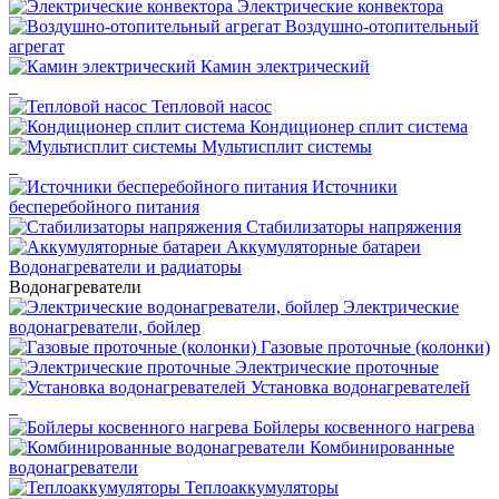
Электрические конвектора
Воздушно-отопительный
агрегат
Камин электрический
_
Тепловой насос
Кондиционер сплит система
Мультисплит системы
_
Источники
бесперебойного питания
Стабилизаторы напряжения
Аккумуляторные батареи
Водонагреватели и радиаторы
Водонагреватели
Электрические
водонагреватели, бойлер
Газовые проточные (колонки)
Электрические проточные
Установка водонагревателей
_
Бойлеры косвенного нагрева
Комбинированные
водонагреватели
Теплоаккумуляторы