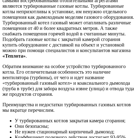
самыми востребованными отопительными агрегатами
являются турбированные газовые котлы. Турбированные
котлы неприхотливы к установке, им ненужно отдельного
помещения как дымоходным моделям газового оборудования.
Турбированный котел газовый может отапливать различные
помещения от 40 и более квадратных метров. А также
снабжать помещения горячей водой в считанные минуты.
Подобрать газовые котлы с закрытой камерой сгорания
купить оборудование с доставкой на объект и установкой
можно при помощи специалистов и консультантов магазина
«Теплота»
.
Обратим внимание на особое устройство турбированного
котла. Его отличительная особенность это наличие
вентилятора (турбины), от чего и идет название
«турбированный газовый котел» и коаксиального дымохода
(труба в трубе) для забора воздуха извне (улица) и отвода туда
же продуктов сгорания.
Преимущества и недостатки турбированных газовых котлов
мы вкратце перечислим.
У турбированных котлов закрытая камера сгорания;
Они безопасны;
Не нужен стационарный кирпичный дымоход;
Коэффициент полезного действия достигает 93-95%,