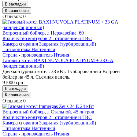
В закладки
К сравнению
Отзывов: 0
Встроенный бойлер, л
Нержавейка, 60
Количество контуров
2 - отопление и ГВС
Камера сгорания
Закрытая (турбированный)
Тип монтажа
Настенный
Страна - производитель
Италия
Газовый котел BAXI NUVOLA PLATINUM + 33 GA
(конденсационный)
Двухконтурный котел. 33 кВт. Турбированный Встроен
бойлер на 45 л. Съемная панель.
91000 грн
В закладки
К сравнению
Отзывов: 0
Встроенный бойлер, л
Стальной, 45 литров
Количество контуров
2 - отопление и ГВС
Камера сгорания
Закрытая (турбированный)
Тип монтажа
Настенный
Страна - производитель
Италия