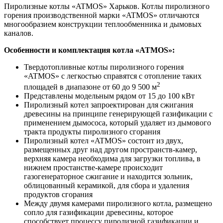
Пиролизные котлы «ATMOS» Харьков. Котлы пиролизного
горения производственной марки «ATMOS» отличаются
многообразием конструкции теплообменника и дымовых
каналов.
Особенности и комплектация котла «ATMOS»:
Твердотопливные котлы пиролизного горения
«ATMOS» с легкостью справятся с отопление таких
2
площадей в диапазоне от 60 до 9 500 м
Представлены модельным рядом от 15 до 100 кВт
Пиролизный котел запроектирован для сжигания
древесины на принципе генерирующей газификации с
применением дымососа, который удаляет из дымового
тракта продукты пиролизного сгорания
Пиролизный котел «ATMOS» состоит из двух,
размещенных друг над другом пространств-камер,
верхняя камера необходима для загрузки топлива, в
нижнем простанстве-камере происходит
газогенераторное сжигание и находится зольник,
облицованный керамикой, для сбора и удаления
продуктов сгорания
Между двумя камерами пиролизного котла, размещено
сопло для газификации древесины, которое
способствует процессу пиролизной газификации и