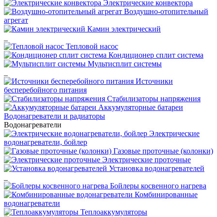
Электрические конвектора
Воздушно-отопительный
агрегат
Камин электрический
_
Тепловой насос
Кондиционер сплит система
Мультисплит системы
_
Источники
бесперебойного питания
Стабилизаторы напряжения
Аккумуляторные батареи
Водонагреватели и радиаторы
Водонагреватели
Электрические
водонагреватели, бойлер
Газовые проточные (колонки)
Электрические проточные
Установка водонагревателей
_
Бойлеры косвенного нагрева
Комбинированные
водонагреватели
Теплоаккумуляторы