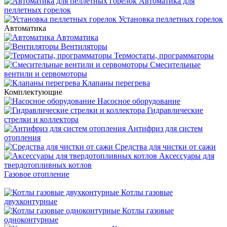
Автоматика для
пеллетных горелок
Установка пеллетных горелок
Автоматика
Автоматика
Вентиляторы
Термостаты, программаторы
Смесительные
вентили и сервомоторы
Клапаны перегрева
Комплектующие
Насосное оборудование
Гидравлические
стрелки и коллектора
Антифриз для систем
отопления
Средства для чистки от сажи
Аксессуары для
твердотопливных котлов
Газовое отопление
Котлы газовые
двухконтурные
Котлы газовые
одноконтурные