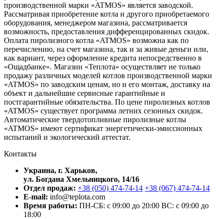
производственной марки «ATMOS» является заводской.
Рассматривая приобретение котла и другого приобретаемого
оборудования, менеджером магазина, рассматривается
возможность, предоставления дифференцированных скидок.
Оплата пиролизного котла «ATMOS» возможна как по
перечислению, на счет магазина, так и за живые деньги или,
как вариант, через оформление кредита непосредственно в
«Ощадбанке». Магазин «Теплота» осуществляет не только
продажу различных моделей котлов производственной марки
«ATMOS» по заводским ценам, но и его монтаж, доставку на
объект и дальнейшие сервисные гарантийные и
постгарантийные обязательства. По цене пиролизных котлов
«ATMOS» существует программа летних сезонных скидок.
Автоматические твердотопливные пиролизные котлы
«ATMOS» имеют сертификат энергетически-эмиссионных
испытаний и экологический аттестат.
Контакты
Украина, г. Харьков,
ул. Богдана Хмельницкого, 14/16
Отдел продаж:
+38 (050) 474-74-14
+38 (067) 474-74-14
E-mail:
info@teplota.com
Время работы:
ПН-СБ: с 09:00 до 20:00
ВС: с 09:00 до
18:00