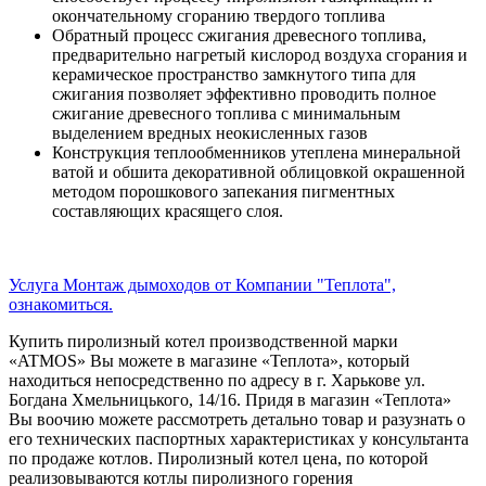
окончательному сгоранию твердого топлива
Обратный процесс сжигания древесного топлива,
предварительно нагретый кислород воздуха сгорания и
керамическое пространство замкнутого типа для
сжигания позволяет эффективно проводить полное
сжигание древесного топлива с минимальным
выделением вредных неокисленных газов
Конструкция теплообменников утеплена минеральной
ватой и обшита декоративной облицовкой окрашенной
методом порошкового запекания пигментных
составляющих красящего слоя.
Услуга Монтаж дымоходов от Компании "Теплота",
ознакомиться.
Купить пиролизный котел производственной марки
«ATMOS» Вы можете в магазине «Теплота», который
находиться непосредственно по адресу в г. Харькове ул.
Богдана Хмельницького, 14/16. Придя в магазин «Теплота»
Вы воочию можете рассмотреть детально товар и разузнать о
его технических паспортных характеристиках у консультанта
по продаже котлов. Пиролизный котел цена, по которой
реализовываются котлы пиролизного горения