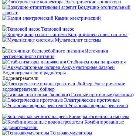
Электрические конвектора
Воздушно-отопительный
агрегат
Камин электрический
_
Тепловой насос
Кондиционер сплит система
Мультисплит системы
_
Источники
бесперебойного питания
Стабилизаторы напряжения
Аккумуляторные батареи
Водонагреватели и радиаторы
Водонагреватели
Электрические
водонагреватели, бойлер
Газовые проточные (колонки)
Электрические проточные
Установка водонагревателей
_
Бойлеры косвенного нагрева
Комбинированные
водонагреватели
Теплоаккумуляторы