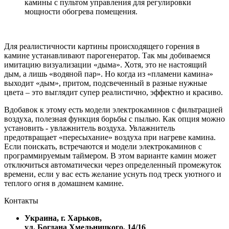
камины с пультом управления для регулировки
мощности обогрева помещения.
Для реалистичности картины происходящего горения в
камине устанавливают парогенератор. Так мы добиваемся
имитацию визуализации «дыма». Хотя, это не настоящий
дым, а лишь «водяной пар». Но когда из «пламени камина»
выходит «дым», притом, подсвеченный в разные нужные
цвета – это выглядит супер реалистично, эффектно и красиво.
Вдобавок к этому есть модели электрокаминов с фильтрацией
воздуха, полезная функция борьбы с пылью. Как опция можно
установить - увлажнитель воздуха. Увлажнитель
предотвращает «пересыхание» воздуха при нагреве камина.
Если поискать, встречаются и модели электрокаминов с
программируемым таймером. В этом варианте камин может
отключиться автоматически через определенный промежуток
времени, если у вас есть желание уснуть под треск уютного и
теплого огня в домашнем камине.
Контакты
Украина, г. Харьков,
ул. Богдана Хмельницкого, 14/16