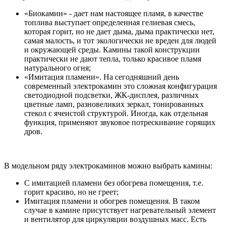
«Биокамин» - дает нам настоящее пламя, в качестве
топлива выступает определенная гелиевая смесь,
которая горит, но не дает дыма, дыма практически нет,
самая малость, и тот экологически не вреден для людей
и окружающей среды. Камины такой конструкции
практически не дают тепла, только красивое пламя
натурального огня;
«Имитация пламени». На сегодняшний день
современный электрокамин это сложная конфигурация
светодиодной подсветки, ЖК-дисплея, различных
цветные ламп, разновеликих зеркал, тонированных
стекол с ячеистой структурой. Иногда, как отдельная
функция, применяют звуковое потрескивание горящих
дров.
В модельном ряду электрокаминов можно выбрать камины:
С имитацией пламени без обогрева помещения, т.е.
горит красиво, но не греет;
Имитация пламени и обогрев помещения. В таком
случае в камине присутствует нагревательный элемент
и вентилятор для циркуляции воздушных масс. Есть