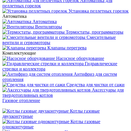
Автоматика для
пеллетных горелок
Установка пеллетных горелок
Автоматика
Автоматика
Вентиляторы
Термостаты, программаторы
Смесительные
вентили и сервомоторы
Клапаны перегрева
Комплектующие
Насосное оборудование
Гидравлические
стрелки и коллектора
Антифриз для систем
отопления
Средства для чистки от сажи
Аксессуары для
твердотопливных котлов
Газовое отопление
Котлы газовые
двухконтурные
Котлы газовые
одноконтурные