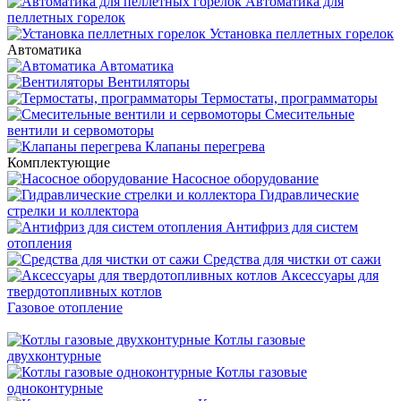
Автоматика для
пеллетных горелок
Установка пеллетных горелок
Автоматика
Автоматика
Вентиляторы
Термостаты, программаторы
Смесительные
вентили и сервомоторы
Клапаны перегрева
Комплектующие
Насосное оборудование
Гидравлические
стрелки и коллектора
Антифриз для систем
отопления
Средства для чистки от сажи
Аксессуары для
твердотопливных котлов
Газовое отопление
Котлы газовые
двухконтурные
Котлы газовые
одноконтурные