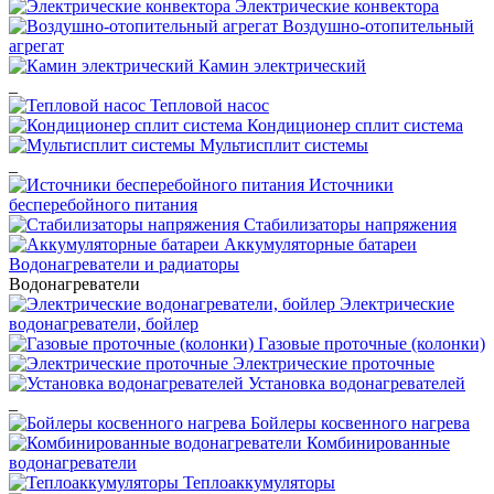
Электрические конвектора
Воздушно-отопительный
агрегат
Камин электрический
_
Тепловой насос
Кондиционер сплит система
Мультисплит системы
_
Источники
бесперебойного питания
Стабилизаторы напряжения
Аккумуляторные батареи
Водонагреватели и радиаторы
Водонагреватели
Электрические
водонагреватели, бойлер
Газовые проточные (колонки)
Электрические проточные
Установка водонагревателей
_
Бойлеры косвенного нагрева
Комбинированные
водонагреватели
Теплоаккумуляторы