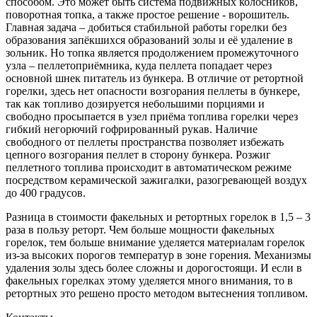
способом. Это может быть система подвижных колосников,
поворотная топка, а также простое решение - ворошитель.
Главная задача – добиться стабильной работы горелки без
образования запёкшихся образований золы и её удаление в
зольник. Но топка является продолжением промежуточного
узла – пеллетоприёмника, куда пеллета попадает через
основной шнек питатель из бункера. В отличие от ретортной
горелки, здесь нет опасности возгорания пеллеты в бункере,
так как топливо дозируется небольшими порциями и
свободно просыпается в узел приёма топлива горелки через
гибкий негорючий гофрированный рукав. Наличие
свободного от пеллеты пространства позволяет избежать
цепного возгорания пеллет в сторону бункера. Розжиг
пеллетного топлива происходит в автоматическом режиме
посредством керамической зажигалки, разогревающей воздух
до 400 градусов.
Разница в стоимости факельных и ретортных горелок в 1,5 – 3
раза в пользу реторт. Чем больше мощности факельных
горелок, тем больше внимание уделяется материалам горелок
из-за высоких порогов температур в зоне горения. Механизмы
удаления золы здесь более сложны и дорогостоящи. И если в
факельных горелках этому уделяется много внимания, то в
ретортных это решено просто методом вытеснения топливом.