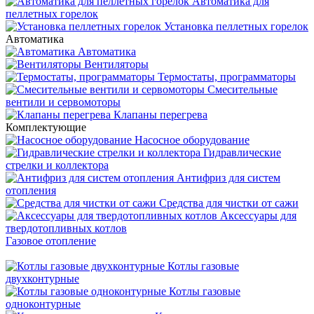
Автоматика для
пеллетных горелок
Установка пеллетных горелок
Автоматика
Автоматика
Вентиляторы
Термостаты, программаторы
Смесительные
вентили и сервомоторы
Клапаны перегрева
Комплектующие
Насосное оборудование
Гидравлические
стрелки и коллектора
Антифриз для систем
отопления
Средства для чистки от сажи
Аксессуары для
твердотопливных котлов
Газовое отопление
Котлы газовые
двухконтурные
Котлы газовые
одноконтурные