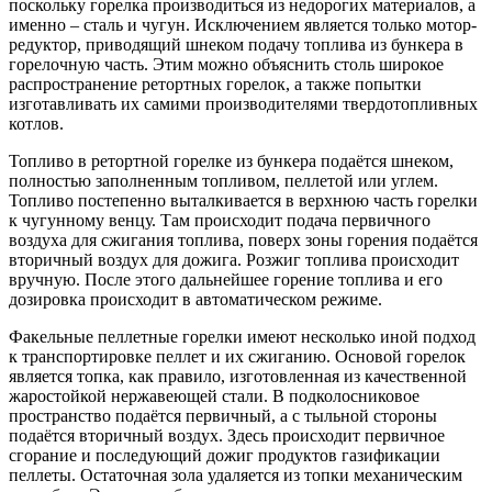
поскольку горелка производиться из недорогих материалов, а
именно – сталь и чугун. Исключением является только мотор-
редуктор, приводящий шнеком подачу топлива из бункера в
горелочную часть. Этим можно объяснить столь широкое
распространение ретортных горелок, а также попытки
изготавливать их самими производителями твердотопливных
котлов.
Топливо в ретортной горелке из бункера подаётся шнеком,
полностью заполненным топливом, пеллетой или углем.
Топливо постепенно выталкивается в верхнюю часть горелки
к чугунному венцу. Там происходит подача первичного
воздуха для сжигания топлива, поверх зоны горения подаётся
вторичный воздух для дожига. Розжиг топлива происходит
вручную. После этого дальнейшее горение топлива и его
дозировка происходит в автоматическом режиме.
Факельные пеллетные горелки имеют несколько иной подход
к транспортировке пеллет и их сжиганию. Основой горелок
является топка, как правило, изготовленная из качественной
жаростойкой нержавеющей стали. В подколосниковое
пространство подаётся первичный, а с тыльной стороны
подаётся вторичный воздух. Здесь происходит первичное
сгорание и последующий дожиг продуктов газификации
пеллеты. Остаточная зола удаляется из топки механическим