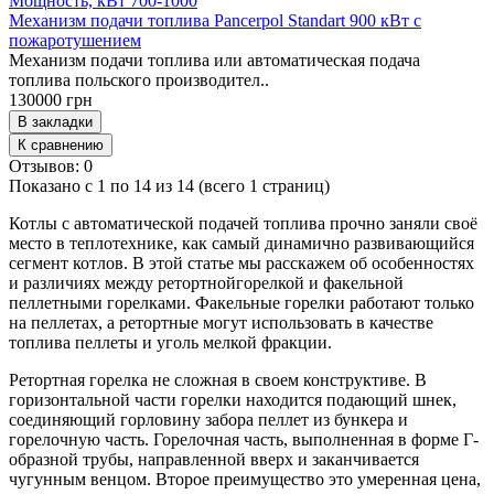
Мощность, кВт
700-1000
Механизм подачи топлива Pancerpol Standart 900 кВт с
пожаротушением
Механизм подачи топлива или автоматическая подача
топлива польского производител..
130000 грн
В закладки
К сравнению
Отзывов: 0
Показано с 1 по 14 из 14 (всего 1 страниц)
Котлы с автоматической подачей топлива прочно заняли своё
место в теплотехнике, как самый динамично развивающийся
сегмент котлов. В этой статье мы расскажем об особенностях
и различиях между ретортнойгорелкой и факельной
пеллетными горелками. Факельные горелки работают только
на пеллетах, а ретортные могут использовать в качестве
топлива пеллеты и уголь мелкой фракции.
Ретортная горелка не сложная в своем конструктиве. В
горизонтальной части горелки находится подающий шнек,
соединяющий горловину забора пеллет из бункера и
горелочную часть. Горелочная часть, выполненная в форме Г-
образной трубы, направленной вверх и заканчивается
чугунным венцом. Второе преимущество это умеренная цена,