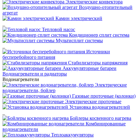
Электрические конвектора
Воздушно-отопительный
агрегат
Камин электрический
_
Тепловой насос
Кондиционер сплит система
Мультисплит системы
_
Источники
бесперебойного питания
Стабилизаторы напряжения
Аккумуляторные батареи
Водонагреватели и радиаторы
Водонагреватели
Электрические
водонагреватели, бойлер
Газовые проточные (колонки)
Электрические проточные
Установка водонагревателей
_
Бойлеры косвенного нагрева
Комбинированные
водонагреватели
Теплоаккумуляторы