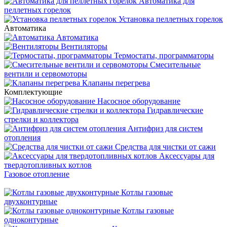
Автоматика для
пеллетных горелок
Установка пеллетных горелок
Автоматика
Автоматика
Вентиляторы
Термостаты, программаторы
Смесительные
вентили и сервомоторы
Клапаны перегрева
Комплектующие
Насосное оборудование
Гидравлические
стрелки и коллектора
Антифриз для систем
отопления
Средства для чистки от сажи
Аксессуары для
твердотопливных котлов
Газовое отопление
Котлы газовые
двухконтурные
Котлы газовые
одноконтурные