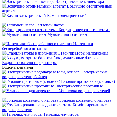
Электрические конвектора
Воздушно-отопительный
агрегат
Камин электрический
_
Тепловой насос
Кондиционер сплит система
Мультисплит системы
_
Источники
бесперебойного питания
Стабилизаторы напряжения
Аккумуляторные батареи
Водонагреватели и радиаторы
Водонагреватели
Электрические
водонагреватели, бойлер
Газовые проточные (колонки)
Электрические проточные
Установка водонагревателей
_
Бойлеры косвенного нагрева
Комбинированные
водонагреватели
Теплоаккумуляторы