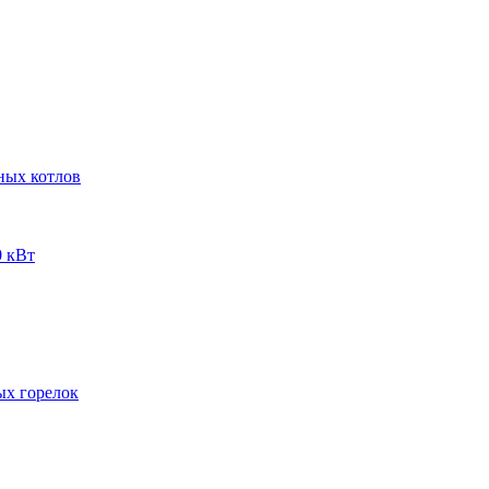
ных котлов
 кВт
ых горелок