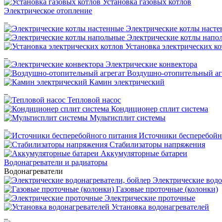
Установка газовых котлов
Электрическое отопление
_
Электрические котлы наст
Электрические котлы напо
Установка электрических ко
_
Электрические конвектора
Воздушно-отопительный аг
Камин электрический
_
Тепловой насос
Кондиционер сплит система
Мультисплит системы
_
Источники бесперебойн
Стабилизаторы напряжения
Аккумуляторные батареи
Водонагреватели и радиаторы
Водонагреватели
Электрические водо
Газовые проточные (колонки)
Электрические проточные
Установка водонагревателей
_