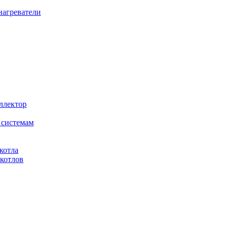
агреватели
ллектор
 системам
котла
котлов