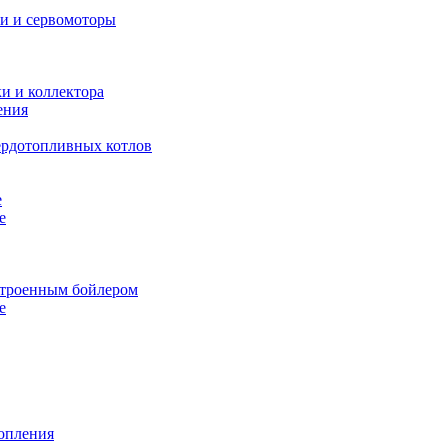
и и сервомоторы
и и коллектора
ения
ердотопливных котлов
е
е
строенным бойлером
е
топления