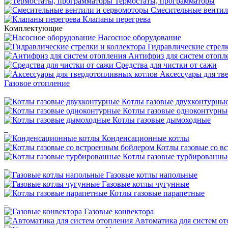
Термостаты, программаторы
Смесительные вентил
Клапаны перегрева
Комплектующие
Насосное оборудование
Гидравлические стрелк
Антифриз для систем отопл
Средства для чистки от сажи
Аксессуары для тв
Газовое отопление
Котлы газовые двухконтурны
Котлы газовые одноконтурны
Котлы газовые дымоходные
_
Конденсационные котлы
Котлы газовые со в
Котлы газовые турбированны
_
Газовые котлы напольные
Газовые котлы чугунные
Котлы газовые парапетные
_
Газовые конвектора
Автоматика для систем о