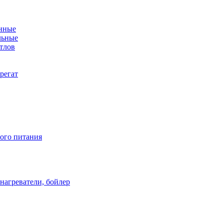
енные
льные
тлов
регат
ого питания
нагреватели, бойлер