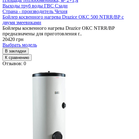
Площадь теплообменника, м²
2+1,4
Выходы труб воды ГВС
Сзади
Страна - производитель
Чехия
Бойлер косвенного нагрева Drazice OKC 500 NTRR/ВР с
двумя змеевиками
Бойлеры косвенного нагрева Drazice ОКС NTRR/BP
предназначены для приготовления г..
20420 грн
Выбрать модель
В закладки
К сравнению
Отзывов: 0