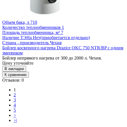
Объем бака, л
710
Количество теплообменников
1
Площадь теплообменника, м²
7
Наличие ТЭНа
Нет(приобретается отдельно)
Страна - производитель
Чехия
Бойлер косвенного нагрева Drazice OKC 750 NTR/BP с одним
змеевиком
Бойлер непрямого нагрева от 300 до 2000 л. Чехия.
Цену уточняйте
В закладки
К сравнению
Отзывов: 0
1
2
3
4
5
>
>|