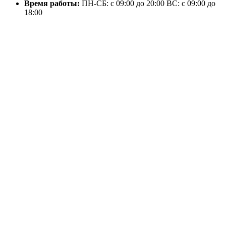
Время работы:
ПН-СБ: с 09:00 до 20:00
ВС: с 09:00 до
18:00
Магазин
Оплата и доставка
Гарантия
Статьи
Скидки
Публичный договор
Политика конфиденциальности
Личный кабинет
Контакты
Популярные категории
Atmos котлы
Насосное оборудование
Котлы длительного горения
Пеллетные котлы
Котлы промышленные от 90 кВт
Котлы пиролизные
© 2004—2026 Теплота. Все права защищены.
RU