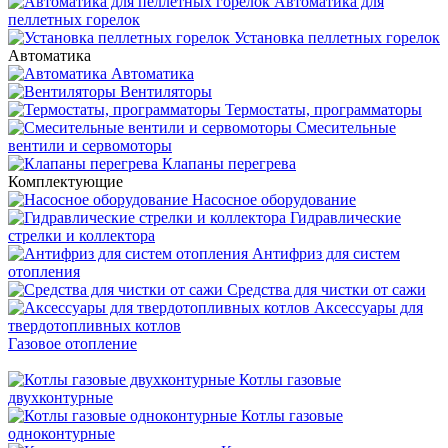
Автоматика для
пеллетных горелок
Установка пеллетных горелок
Автоматика
Автоматика
Вентиляторы
Термостаты, программаторы
Смесительные
вентили и сервомоторы
Клапаны перегрева
Комплектующие
Насосное оборудование
Гидравлические
стрелки и коллектора
Антифриз для систем
отопления
Средства для чистки от сажи
Аксессуары для
твердотопливных котлов
Газовое отопление
Котлы газовые
двухконтурные
Котлы газовые
одноконтурные