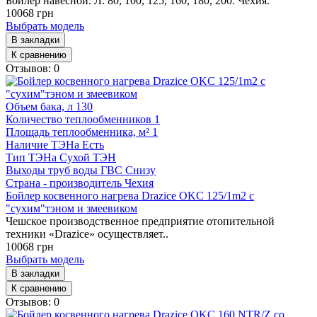
Бойлер навесной. Л: 80, 100, 125, 160, 180, 200. Чехия.
10068 грн
Выбрать модель
В закладки
К сравнению
Отзывов: 0
Объем бака, л
130
Количество теплообменников
1
Площадь теплообменника, м²
1
Наличие ТЭНа
Есть
Тип ТЭНа
Сухой ТЭН
Выходы труб воды ГВС
Снизу
Страна - производитель
Чехия
Бойлер косвенного нагрева Drazice OKC 125/1m2 с
"сухим"тэном и змеевиком
Чешское производственное предприятие отопительной
техники «Drazice» осуществляет..
10068 грн
Выбрать модель
В закладки
К сравнению
Отзывов: 0