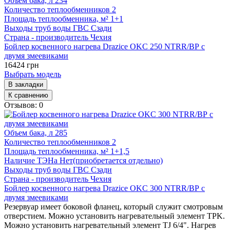
Объем бака, л
234
Количество теплообменников
2
Площадь теплообменника, м²
1+1
Выходы труб воды ГВС
Сзади
Страна - производитель
Чехия
Бойлер косвенного нагрева Drazice OKC 250 NTRR/ВР с
двумя змеевиками
16424 грн
Выбрать модель
В закладки
К сравнению
Отзывов: 0
Объем бака, л
285
Количество теплообменников
2
Площадь теплообменника, м²
1+1,5
Наличие ТЭНа
Нет(приобретается отдельно)
Выходы труб воды ГВС
Сзади
Страна - производитель
Чехия
Бойлер косвенного нагрева Drazice OKC 300 NTRR/ВР с
двумя змеевиками
Резервуар имеет боковой фланец, который служит смотровым
отверстием. Можно установить нагревательный элемент TPK.
Можно установить нагревательный элемент TJ 6/4". Нагрев