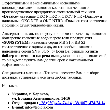
Эффективными и экономичными косвенными
водонагревателями являются косвенники чешского
производственное предприятия отопительной техники
«Drazice»
навесные ОКС NTR/Z и ОКСV NTR «Drazice» и
напольные ОКС NTR и ОКС NTRR «Drazice» соответственно
с одним и двумя теплообменниками.
Альтернативными, но не уступающими по качеству являются
болгарские косвенные водонагреватели предприятия
«SUNSYSTEM»
навесные серии МВ S1 и ВВ S2
соответственно с одним и двумя теплообменниками и
напольные серии SN и SON. p>Если Вы решили
купить
бойлер косвенного нагрева
вышеуказанных производителей,
то он будет служить Вам долгий срок с максимальной
эффективностью.
Специалисты магазина «Теплота» помогут Вам в выборе,
доставке, установке и монтаже любой техники.
Контакты
Украина, г. Харьков,
ул. Богдана Хмельницкого, 14/16
Отдел продаж:
+38 (050) 474-74-14
+38 (067) 474-74-14
E-mail:
info@teplota.com