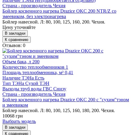
Наличие ТЭНа
Нет(приобретается отдельно)
Страна - производитель
Чехия
Бойлер косвенного нагрева Drazice OKC 200 NTR/Z со
змеевиком, без электронагрева
Бойлер навесной. Л: 80, 100, 125, 160, 200. Чехия.
Цену уточняйте
В закладки
К сравнению
Отзывов: 0
Объем бака, л
200
Количество теплообменников
1
Площадь теплообменника, м²
0,41
Наличие ТЭНа
Есть
Тип ТЭНа
Сухой ТЭН
Выходы труб воды ГВС
Снизу
Страна - производитель
Чехия
Бойлер косвенного нагрева Drazice OKC 200 с "сухим"тэном
и змеевиком
Бойлер навесной. Л: 80, 100, 125, 160, 180, 200. Чехия.
10068 грн
Выбрать модель
В закладки
К сравнению