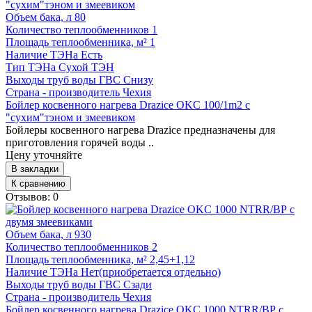
Объем бака, л
80
Количество теплообменников
1
Площадь теплообменника, м²
1
Наличие ТЭНа
Есть
Тип ТЭНа
Сухой ТЭН
Выходы труб воды ГВС
Снизу
Страна - производитель
Чехия
Бойлер косвенного нагрева Drazice OKC 100/1m2 с
"сухим"тэном и змеевиком
Бойлеры косвенного нагрева Drazice предназначены для
приготовления горячей воды ..
Цену уточняйте
В закладки
К сравнению
Отзывов: 0
Объем бака, л
930
Количество теплообменников
2
Площадь теплообменника, м²
2,45+1,12
Наличие ТЭНа
Нет(приобретается отдельно)
Выходы труб воды ГВС
Сзади
Страна - производитель
Чехия
Бойлер косвенного нагрева Drazice OKC 1000 NTRR/ВР с