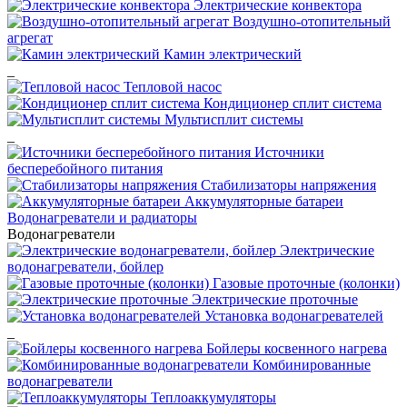
Электрические конвектора
Воздушно-отопительный
агрегат
Камин электрический
_
Тепловой насос
Кондиционер сплит система
Мультисплит системы
_
Источники
бесперебойного питания
Стабилизаторы напряжения
Аккумуляторные батареи
Водонагреватели и радиаторы
Водонагреватели
Электрические
водонагреватели, бойлер
Газовые проточные (колонки)
Электрические проточные
Установка водонагревателей
_
Бойлеры косвенного нагрева
Комбинированные
водонагреватели
Теплоаккумуляторы