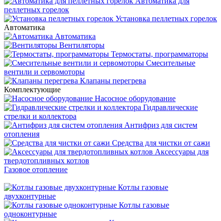
Автоматика для
пеллетных горелок
Установка пеллетных горелок
Автоматика
Автоматика
Вентиляторы
Термостаты, программаторы
Смесительные
вентили и сервомоторы
Клапаны перегрева
Комплектующие
Насосное оборудование
Гидравлические
стрелки и коллектора
Антифриз для систем
отопления
Средства для чистки от сажи
Аксессуары для
твердотопливных котлов
Газовое отопление
Котлы газовые
двухконтурные
Котлы газовые
одноконтурные