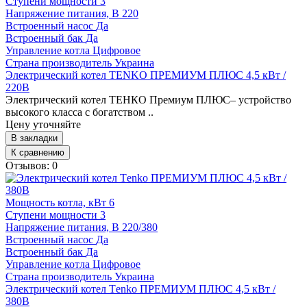
Ступени мощности
3
Напряжение питания, В
220
Встроенный насос
Да
Встроенный бак
Да
Управление котла
Цифровое
Страна производитель
Украина
Электрический котел ТENKO ПРЕМИУМ ПЛЮС 4,5 кВт /
220В
Электрический котел ТЕНКО Премиум ПЛЮС– устройство
высокого класса с богатством ..
Цену уточняйте
В закладки
К сравнению
Отзывов: 0
Мощность котла, кВт
6
Ступени мощности
3
Напряжение питания, В
220/380
Встроенный насос
Да
Встроенный бак
Да
Управление котла
Цифровое
Страна производитель
Украина
Электрический котел Тenko ПРЕМИУМ ПЛЮС 4,5 кВт /
380В