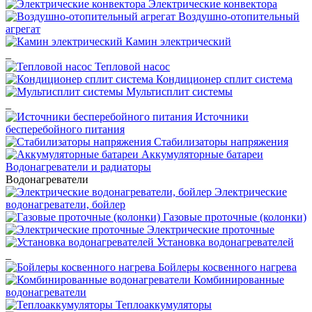
Электрические конвектора
Воздушно-отопительный
агрегат
Камин электрический
_
Тепловой насос
Кондиционер сплит система
Мультисплит системы
_
Источники
бесперебойного питания
Стабилизаторы напряжения
Аккумуляторные батареи
Водонагреватели и радиаторы
Водонагреватели
Электрические
водонагреватели, бойлер
Газовые проточные (колонки)
Электрические проточные
Установка водонагревателей
_
Бойлеры косвенного нагрева
Комбинированные
водонагреватели
Теплоаккумуляторы