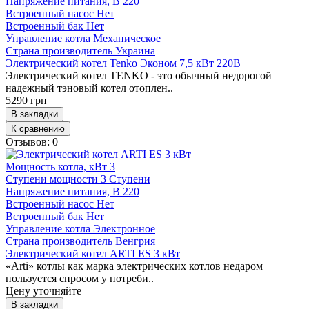
Напряжение питания, В
220
Встроенный насос
Нет
Встроенный бак
Нет
Управление котла
Механическое
Страна производитель
Украина
Электрический котел Tenko Эконом 7,5 кВт 220В
Электрический котел TENKO - это обычный недорогой
надежный тэновый котел отоплен..
5290 грн
В закладки
К сравнению
Отзывов: 0
Мощность котла, кВт
3
Ступени мощности
3 Ступени
Напряжение питания, В
220
Встроенный насос
Нет
Встроенный бак
Нет
Управление котла
Электронное
Страна производитель
Венгрия
Электрический котел ARTI ES 3 кВт
«Arti» котлы как марка электрических котлов недаром
пользуется спросом у потреби..
Цену уточняйте
В закладки