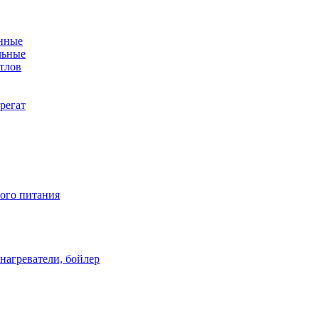
енные
льные
тлов
регат
ого питания
нагреватели, бойлер