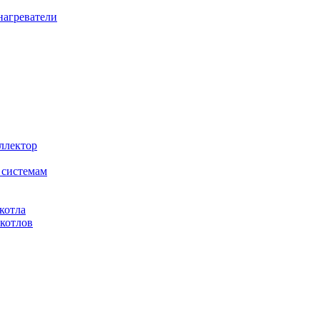
агреватели
ллектор
 системам
котла
котлов