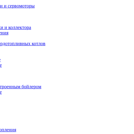
и и сервомоторы
и и коллектора
ения
ердотопливных котлов
е
е
строенным бойлером
е
топления