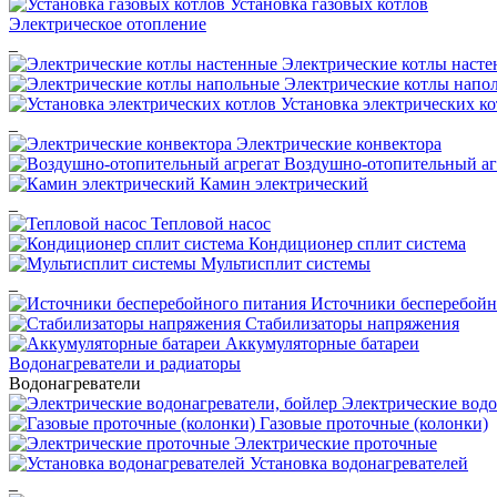
Установка газовых котлов
Электрическое отопление
_
Электрические котлы наст
Электрические котлы напо
Установка электрических ко
_
Электрические конвектора
Воздушно-отопительный аг
Камин электрический
_
Тепловой насос
Кондиционер сплит система
Мультисплит системы
_
Источники бесперебойн
Стабилизаторы напряжения
Аккумуляторные батареи
Водонагреватели и радиаторы
Водонагреватели
Электрические водо
Газовые проточные (колонки)
Электрические проточные
Установка водонагревателей
_