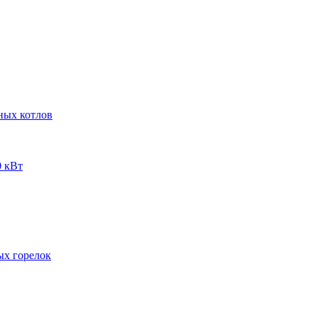
ных котлов
 кВт
ых горелок