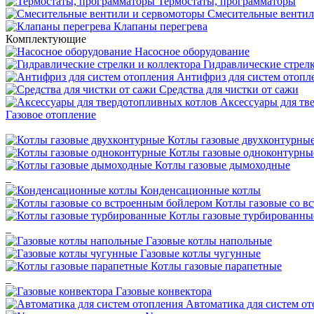
Термостаты, программаторы
Смесительные вентил
Клапаны перегрева
Комплектующие
Насосное оборудование
Гидравлические стрелк
Антифриз для систем отопл
Средства для чистки от сажи
Аксессуары для тв
Газовое отопление
Котлы газовые двухконтурны
Котлы газовые одноконтурны
Котлы газовые дымоходные
_
Конденсационные котлы
Котлы газовые со в
Котлы газовые турбированны
_
Газовые котлы напольные
Газовые котлы чугунные
Котлы газовые парапетные
_
Газовые конвектора
Автоматика для систем о