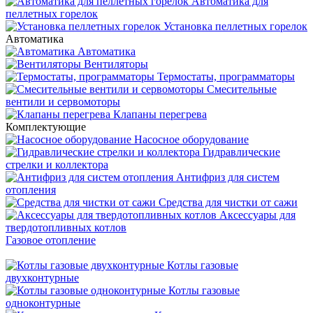
Автоматика для
пеллетных горелок
Установка пеллетных горелок
Автоматика
Автоматика
Вентиляторы
Термостаты, программаторы
Смесительные
вентили и сервомоторы
Клапаны перегрева
Комплектующие
Насосное оборудование
Гидравлические
стрелки и коллектора
Антифриз для систем
отопления
Средства для чистки от сажи
Аксессуары для
твердотопливных котлов
Газовое отопление
Котлы газовые
двухконтурные
Котлы газовые
одноконтурные