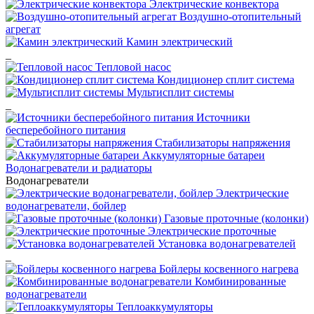
Электрические конвектора
Воздушно-отопительный
агрегат
Камин электрический
_
Тепловой насос
Кондиционер сплит система
Мультисплит системы
_
Источники
бесперебойного питания
Стабилизаторы напряжения
Аккумуляторные батареи
Водонагреватели и радиаторы
Водонагреватели
Электрические
водонагреватели, бойлер
Газовые проточные (колонки)
Электрические проточные
Установка водонагревателей
_
Бойлеры косвенного нагрева
Комбинированные
водонагреватели
Теплоаккумуляторы