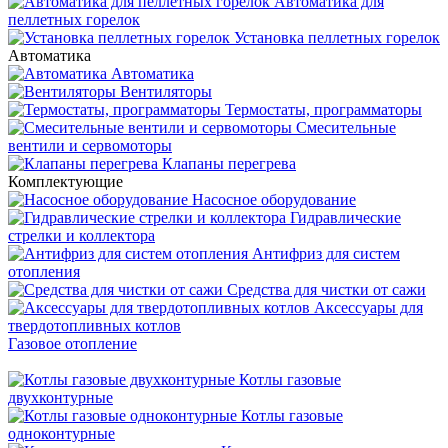
Автоматика для
пеллетных горелок
Установка пеллетных горелок
Автоматика
Автоматика
Вентиляторы
Термостаты, программаторы
Смесительные
вентили и сервомоторы
Клапаны перегрева
Комплектующие
Насосное оборудование
Гидравлические
стрелки и коллектора
Антифриз для систем
отопления
Средства для чистки от сажи
Аксессуары для
твердотопливных котлов
Газовое отопление
Котлы газовые
двухконтурные
Котлы газовые
одноконтурные