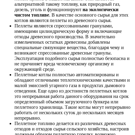
альтернативой такому топливу, как природный газ,
дизель, уголь и функционируют
на экологически
чистом топливе
. В качестве основного сырья для этих
котлов являются пеллеты из древесного сырья.
Пеллеты являются спрессованными гранулами,
имеющими цилиндрическую форму и включающие
отходы древесного производства. В значительно
измельченных остатках древесины добавлены
специальные связующие вещества, благодаря чему и
возникают спрессованные древесные гранулы.
Эксплуатация подобного сырья полностью безопасна и
не причиняет вреда человеческому организму и
окружающей среде.
Пеллетные котлы полностью автоматизированы и
обладают отличными теплотехническими качествами и
малой эмиссией угарного газа в продуктах дымового
отведения. Еще одно из достоинств пеллетных котлов
это непрерывная работа данного оборудования на срок
определенный объемом загрузочного бункера или
пеллетного хранилища. Такие котлы могут непрерывно
работать от нескольких суток до нескольких месяцев
непрерывно.
Пеллетное топливо делается из различных древесных
отходов и отходов сырья сельского хозяйства, настроив
должным образом пеллетную горелку, возможно