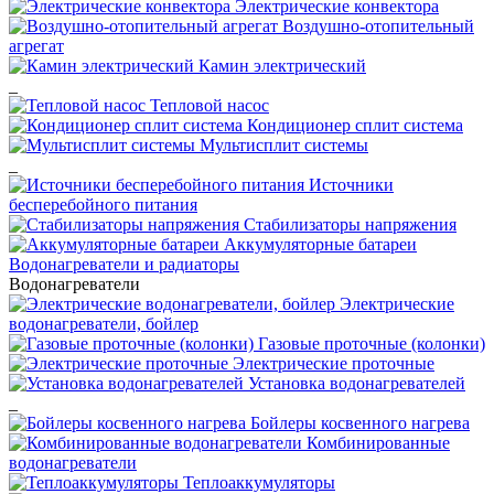
Электрические конвектора
Воздушно-отопительный
агрегат
Камин электрический
_
Тепловой насос
Кондиционер сплит система
Мультисплит системы
_
Источники
бесперебойного питания
Стабилизаторы напряжения
Аккумуляторные батареи
Водонагреватели и радиаторы
Водонагреватели
Электрические
водонагреватели, бойлер
Газовые проточные (колонки)
Электрические проточные
Установка водонагревателей
_
Бойлеры косвенного нагрева
Комбинированные
водонагреватели
Теплоаккумуляторы